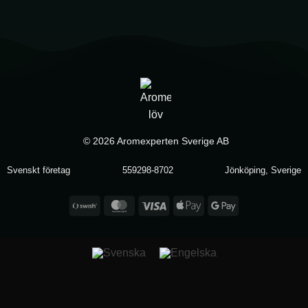
© 2026 Aromexperten Sverige AB
Svenskt företag
559298-8702
Jönköping, Sverige
Swish
MasterCard
Visa
Apple
Google
(SE)
Pay
Pay