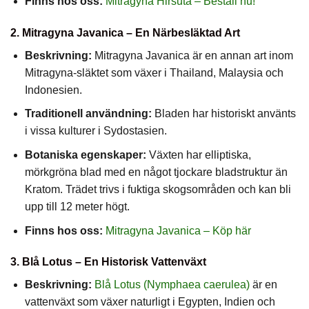
Finns hos oss:
Mitragyna Hirsuta – Beställ nu!
2. Mitragyna Javanica – En Närbesläktad Art
Beskrivning:
Mitragyna Javanica är en annan art inom
Mitragyna-släktet som växer i Thailand, Malaysia och
Indonesien.
Traditionell användning:
Bladen har historiskt använts
i vissa kulturer i Sydostasien.
Botaniska egenskaper:
Växten har elliptiska,
mörkgröna blad med en något tjockare bladstruktur än
Kratom. Trädet trivs i fuktiga skogsområden och kan bli
upp till 12 meter högt.
Finns hos oss:
Mitragyna Javanica – Köp här
3. Blå Lotus – En Historisk Vattenväxt
Beskrivning:
Blå Lotus (Nymphaea caerulea)
är en
vattenväxt som växer naturligt i Egypten, Indien och