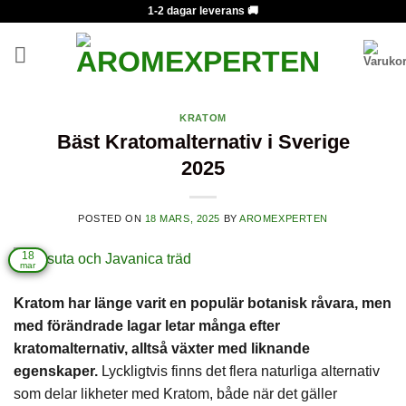
Skip
1-2 dagar leverans 🚚
to
content
KRATOM
Bäst Kratomalternativ i Sverige
2025
POSTED ON
18 MARS, 2025
BY
AROMEXPERTEN
18
mar
Kratom har länge varit en populär botanisk råvara, men
med förändrade lagar letar många efter
kratomalternativ, alltså växter med liknande
egenskaper.
Lyckligtvis finns det flera naturliga alternativ
som delar likheter med Kratom, både när det gäller