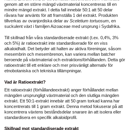
genom att en större mängd växtmaterial koncentreras till en
mindre mängd extrakt. I detta fall innebär 50:1 att 50 delar
råvara har använts för att framställa 1 del extrakt. Produkten
tillverkas av ovanjordiska delar av
Sceletium tortuosum
, en
suckulent växt i familjen Aizoaceae med ursprung i Sydafrika.
Till skillnad från våra standardiserade extrakt (t.ex. 0,4%, 3%
och 5%) är ratioextrakt inte standardiserade för en viss
alkaloidhalt. Det betyder att halten av aktiva föreningar, såsom
mesembrin och mesembrenon, kan variera mellan batcher
beroende på växtmaterial och extraktionsförhållanden. Detta gör
ratioextrakt till ett enklare och mer prisvänligt alternativ för
etnobotaniska och tekniska tillämpningar.
Vad är Ratioextrakt?
Ett ratioextrakt (förhållandeextrakt) anger förhållandet mellan
mängden ursprungligt växtmaterial och den slutliga mängden
extrakt. Ett 50:1-extrakt innebär att 50 gram torkad kanna har
koncentrerats till 1 gram extrakt. Denna metod fokuserar på att
koncentrera växtens beståndsdelar snarare än att isolera eller
standardisera en specifik alkaloidprofil.
Skillnad mot standardiserade extrakt