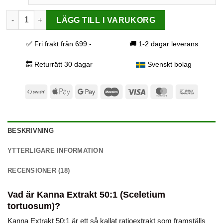
Kanna Extrakt 50:1 mängd
LÄGG TILL I VARUKORG
✅ Fri frakt från 699:-
🚚 1-2 dagar leverans
🔙 Returrätt 30 dagar
Svenskt bolag
Swish
Apple
Google
Maestro
Visa
MasterCard
Bank
(SE)
Pay
Pay
Transfer
BESKRIVNING
YTTERLIGARE INFORMATION
RECENSIONER (18)
Vad är Kanna Extrakt 50:1 (Sceletium
tortuosum)?
Kanna Extrakt 50:1 är ett så kallat ratioextrakt som framställs