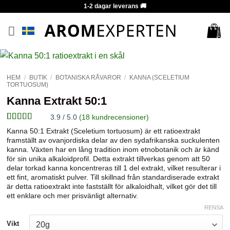
Skip
1-2 dagar leverans 🚚
to
content
HEM
/
BUTIK
/
BOTANISKA RÅVAROR
/
KANNA (SCELETIUM
TORTUOSUM)
Kanna Extrakt 50:1
3.9 / 5.0
(
18
kundrecensioner)
Betygsatt
18
Kanna 50:1 Extrakt (Sceletium tortuosum) är ett ratioextrakt
3.89
av 5
framställt av ovanjordiska delar av den sydafrikanska suckulenten
baserat
kanna. Växten har en lång tradition inom etnobotanik och är känd
på
för sin unika alkaloidprofil. Detta extrakt tillverkas genom att 50
kundrecensioner
delar torkad kanna koncentreras till 1 del extrakt, vilket resulterar i
ett fint, aromatiskt pulver. Till skillnad från standardiserade extrakt
är detta ratioextrakt inte fastställt för alkaloidhalt, vilket gör det till
ett enklare och mer prisvänligt alternativ.
RENSA
Vikt