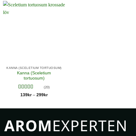
KANNA (SCELETIUM TORTUOSUM)
Kanna (Sceletium
tortuosum)
(20)
Betygsatt
Prisintervall:
139
kr
299
kr
–
139kr
3.55
av
till
5
299kr