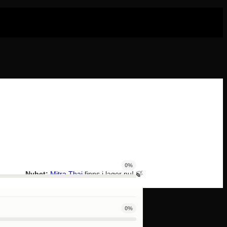
0%
Nyhet:
Mitra Thai
finns i lager nu! 🍃
0%