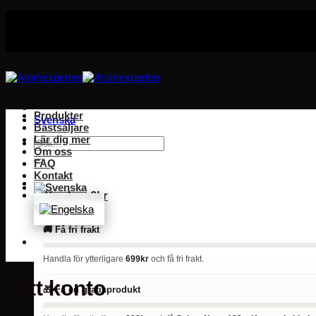
Skip
to
content
Produkter
Svenska
Bästsäljare
Lär dig mer
Sök
Om oss
efter:
FAQ
Kontakt
0
kr
Varukorg
🚚 Få fri frakt
Handla för ytterligare
699kr
och få fri frakt.
Mitt konto
🎁 Få en gratisprodukt