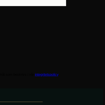
amål som beskrivs i vår
integritetspolicy
.