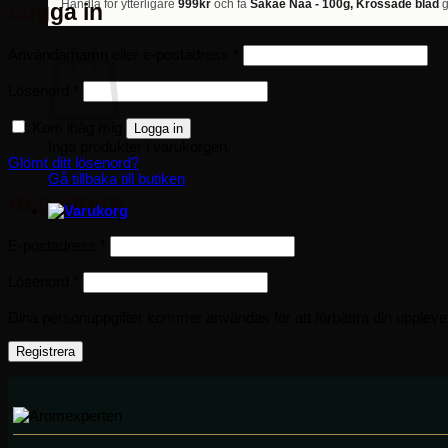
Handla för ytterligare
999kr
och få
Sakae Naa - 100g, Krossade blad
g
Logga in
Obligatoriskt
Användarnamn eller e-postadress
*
Obligatoriskt
Lösenord
*
Kom ihåg mig
Logga in
Inga produkter i varukorgen.
Glömt ditt lösenord?
Gå tillbaka till butiken
Registrera
Obligatoriskt
E-postadress
*
Obligatoriskt
Lösenord
*
Dina personuppgifter kommer användas för att förbättra din upplevel
Registrera