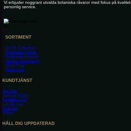
Vi erbjuder noggrant utvalda botaniska råvaror med fokus på kvalite
personlig service.
SORTIMENT
No.04 Collection
Botaniska blends
Botaniska råvaror
Kanna (Sceletium)
Mitra Thai
Akuamma
KUNDTJÄNST
Om oss
Vanliga frågor
Kontakta oss
Lär dig mer
Grossist
Villkor
HÅLL DIG UPPDATERAD