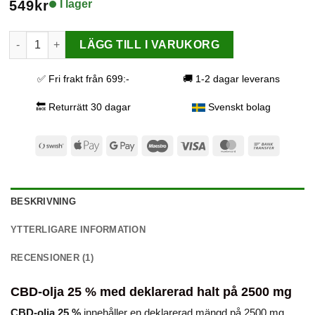
549
kr
I lager
CBD-olja 25 % – bredspektrum mängd
LÄGG TILL I VARUKORG
✅ Fri frakt från 699:-
🚚 1-2 dagar leverans
🔙 Returrätt 30 dagar
Svenskt bolag
Swish
Apple
Google
Maestro
Visa
MasterCard
Bank
(SE)
Pay
Pay
Transfer
BESKRIVNING
YTTERLIGARE INFORMATION
RECENSIONER (1)
CBD-olja 25 % med deklarerad halt på 2500 mg
CBD-olja 25 %
innehåller en deklarerad mängd på 2500 mg