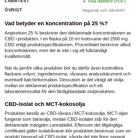
LABBTEST
🔬 Visa labbtest (PDF)
ÖVRIGT
Vegansk och nikotinfri
Vad betyder en koncentration på 25 %?
Angivelsen 25 % beskriver den deklarerade koncentrationen av
CBD i produkten. I en flaska på 10 ml motsvarar det 2500 mg
CBD enligt produktspecifikationen. Procenttalet beskriver alltså
koncentrationen, men det är inte i sig ett fullständigt
kvalitetsmått.
När du jämför olika produkter bör du därför även kontrollera
flaskans volym, ingredienserna, råvarans analysdokument och
eventuell batchinformation. Dessutom är det viktigt att skilja
mellan en deklarerad produktspecifikation och ett
laboratorieresultat för den färdigblandade slutprodukten.
CBD-isolat och MCT-kokosolja
Produkten består av CBD-råvara i MCT-kokosolja. MCT-oljan
fungerar som bärarolja, medan CBD-isolatet står för den
deklarerade mängden cannabidiol. Eftersom det tillgängliga
certifikatet gäller isolatråvaran bör produkten beskrivas som en
produkt baserad på CBD-isolat, såvida det inte finns separat