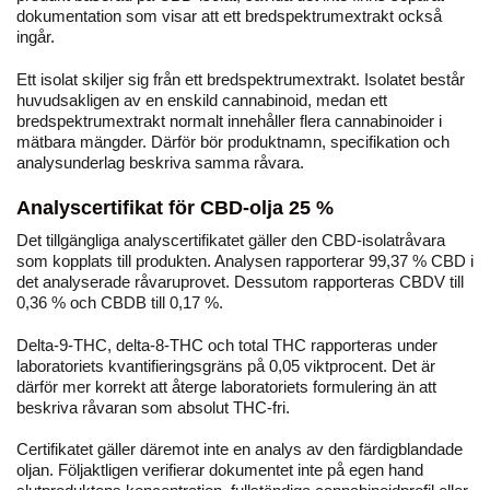
dokumentation som visar att ett bredspektrumextrakt också
ingår.
Ett isolat skiljer sig från ett bredspektrumextrakt. Isolatet består
huvudsakligen av en enskild cannabinoid, medan ett
bredspektrumextrakt normalt innehåller flera cannabinoider i
mätbara mängder. Därför bör produktnamn, specifikation och
analysunderlag beskriva samma råvara.
Analyscertifikat för CBD-olja 25 %
Det tillgängliga analyscertifikatet gäller den CBD-isolatråvara
som kopplats till produkten. Analysen rapporterar 99,37 % CBD i
det analyserade råvaruprovet. Dessutom rapporteras CBDV till
0,36 % och CBDB till 0,17 %.
Delta-9-THC, delta-8-THC och total THC rapporteras under
laboratoriets kvantifieringsgräns på 0,05 viktprocent. Det är
därför mer korrekt att återge laboratoriets formulering än att
beskriva råvaran som absolut THC-fri.
Certifikatet gäller däremot inte en analys av den färdigblandade
oljan. Följaktligen verifierar dokumentet inte på egen hand