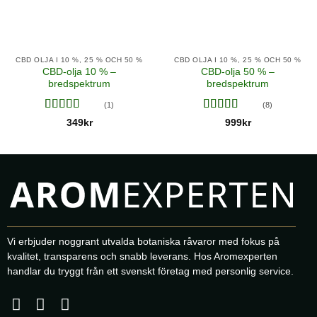
CBD OLJA I 10 %, 25 % OCH 50 %
CBD OLJA I 10 %, 25 % OCH 50 %
CBD-olja 10 % –
CBD-olja 50 % –
bredspektrum
bredspektrum
(1)
(8)
Betygsatt
5
Betygsatt
349
kr
999
kr
av 5
4.5
av 5
Vi erbjuder noggrant utvalda botaniska råvaror med fokus på
kvalitet, transparens och snabb leverans. Hos Aromexperten
handlar du tryggt från ett svenskt företag med personlig service.