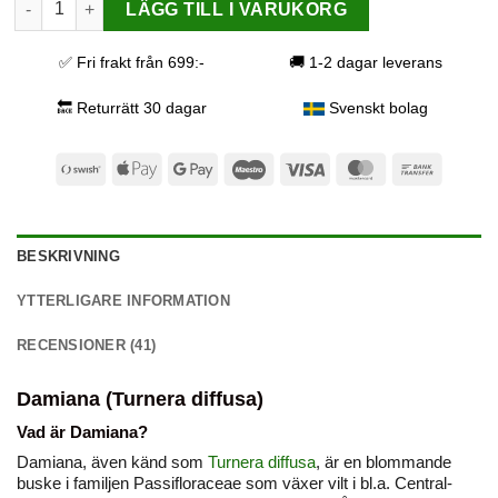
LÄGG TILL I VARUKORG
✅ Fri frakt från 699:-
🚚 1-2 dagar leverans
🔙 Returrätt 30 dagar
Svenskt bolag
Swish
Apple
Google
Maestro
Visa
MasterCard
Bank
(SE)
Pay
Pay
Transfer
BESKRIVNING
YTTERLIGARE INFORMATION
RECENSIONER (41)
Damiana (Turnera diffusa)
Vad är Damiana?
Damiana, även känd som
Turnera diffusa
, är en blommande
buske i familjen Passifloraceae som växer vilt i bl.a. Central-