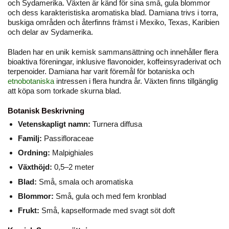
och Sydamerika. Växten är känd för sina små, gula blommor
och dess karakteristiska aromatiska blad. Damiana trivs i torra,
buskiga områden och återfinns främst i Mexiko, Texas, Karibien
och delar av Sydamerika.
Bladen har en unik kemisk sammansättning och innehåller flera
bioaktiva föreningar, inklusive flavonoider, koffeinsyraderivat och
terpenoider. Damiana har varit föremål för botaniska och
etnobotaniska
intressen i flera hundra år. Växten finns tillgänglig
att köpa som torkade skurna blad.
Botanisk Beskrivning
Vetenskapligt namn:
Turnera diffusa
Familj:
Passifloraceae
Ordning:
Malpighiales
Växthöjd:
0,5–2 meter
Blad:
Små, smala och aromatiska
Blommor:
Små, gula och med fem kronblad
Frukt:
Små, kapselformade med svagt söt doft