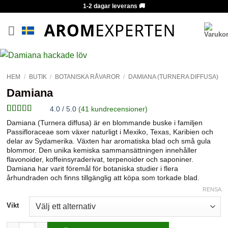
Skip
1-2 dagar leverans 🚚
to
content
HEM
/
BUTIK
/
BOTANISKA RÅVAROR
/
DAMIANA (TURNERA DIFFUSA)
Damiana
4.0 / 5.0
(
41
kundrecensioner)
Betygsatt
41
Damiana (Turnera diffusa) är en blommande buske i familjen
4
av 5
Passifloraceae som växer naturligt i Mexiko, Texas, Karibien och
baserat på
delar av Sydamerika. Växten har aromatiska blad och små gula
kundrecensioner
blommor. Den unika kemiska sammansättningen innehåller
flavonoider, koffeinsyraderivat, terpenoider och saponiner.
Damiana har varit föremål för botaniska studier i flera
århundraden och finns tillgänglig att köpa som torkade blad.
RENSA
Vikt
Damiana mängd