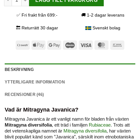
LÄGG TILL I VARUKORG
✅ Fri frakt från 699:-
🚚 1-2 dagar leverans
🔙 Returrätt 30 dagar
Svenskt bolag
Swish
Apple
Google
Maestro
Visa
MasterCard
Bank
(SE)
Pay
Pay
Transfer
BESKRIVNING
YTTERLIGARE INFORMATION
RECENSIONER (46)
Vad är Mitragyna Javanica?
Mitragyna Javanica är ett vanligt namn för bladen från växten
Mitragyna diversifolia
, ett träd i familjen
Rubiaceae
. Trots att
det vetenskapliga namnet är
Mitragyna diversifolia
, har växten
blivit populärt känd som ”Javanica”, särskilt inom etnobotaniska