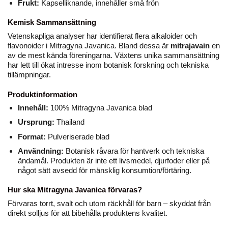
Frukt:
Kapselliknande, innehåller små frön
Kemisk Sammansättning
Vetenskapliga analyser har identifierat flera alkaloider och
flavonoider i Mitragyna Javanica. Bland dessa är
mitrajavain
en
av de mest kända föreningarna. Växtens unika sammansättning
har lett till ökat intresse inom botanisk forskning och tekniska
tillämpningar.
Produktinformation
Innehåll:
100% Mitragyna Javanica blad
Ursprung:
Thailand
Format:
Pulveriserade blad
Användning:
Botanisk råvara för hantverk och tekniska
ändamål. Produkten är inte ett livsmedel, djurfoder eller på
något sätt avsedd för mänsklig konsumtion/förtäring.
Hur ska Mitragyna Javanica förvaras?
Förvaras torrt, svalt och utom räckhåll för barn – skyddat från
direkt solljus för att bibehålla produktens kvalitet.