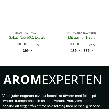
BOTANISKA RÅVAROR
BOTANISKA RÅVAROR
Sakae Naa 50:1 Extrakt
Mitragyna Hirsuta
(1)
(158)
Betygsatt
Betygsatt
Prisinterval
399
kr
189
kr
689
kr
–
189kr
2
av
4.02
av 5
till
5
689kr
Vi erbjuder noggrant utvalda botaniska råvaror med fokus på
kvalitet, transparens och snabb leverans. Hos Aromexperten
handlar du tryggt från ett svenskt företag med personlig service.