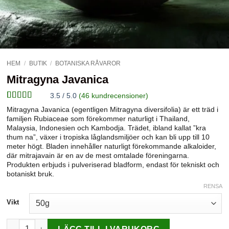
HEM
/
BUTIK
/
BOTANISKA RÅVAROR
Mitragyna Javanica
3.5 / 5.0
(
46
kundrecensioner)
Betygsatt
46
Mitragyna Javanica (egentligen Mitragyna diversifolia) är ett träd i
3.52
av
familjen Rubiaceae som förekommer naturligt i Thailand,
5 baserat
Malaysia, Indonesien och Kambodja. Trädet, ibland kallat ”kra
på
thum na”, växer i tropiska låglandsmiljöer och kan bli upp till 10
kundrecensioner
meter högt. Bladen innehåller naturligt förekommande alkaloider,
där mitrajavain är en av de mest omtalade föreningarna.
Produkten erbjuds i pulveriserad bladform, endast för tekniskt och
botaniskt bruk.
RENSA
Vikt
Mitragyna Javanica mängd