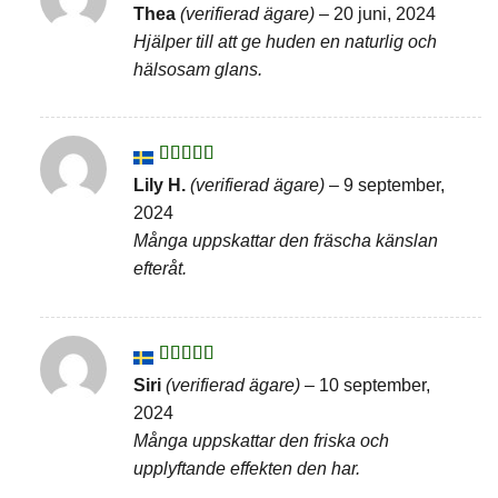
Betygsatt
5
Thea
(verifierad ägare)
–
20 juni, 2024
av 5
Hjälper till att ge huden en naturlig och
hälsosam glans.
Betygsatt
Lily H.
(verifierad ägare)
–
9 september,
4
av 5
2024
Många uppskattar den fräscha känslan
efteråt.
Betygsatt
Siri
(verifierad ägare)
–
10 september,
4
av 5
2024
Många uppskattar den friska och
upplyftande effekten den har.