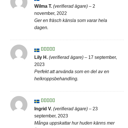
Betygsatt
Wilma T.
(verifierad ägare)
–
2
4
av 5
november, 2022
Ger en fräsch känsla som varar hela
dagen.
Betygsatt
5
Lily H.
(verifierad ägare)
–
17 september,
av 5
2023
Perfekt att använda som en del av en
helkroppsbehandling.
Betygsatt
Ingrid V.
(verifierad ägare)
–
23
4
av 5
september, 2023
Många uppskattar hur huden känns mer