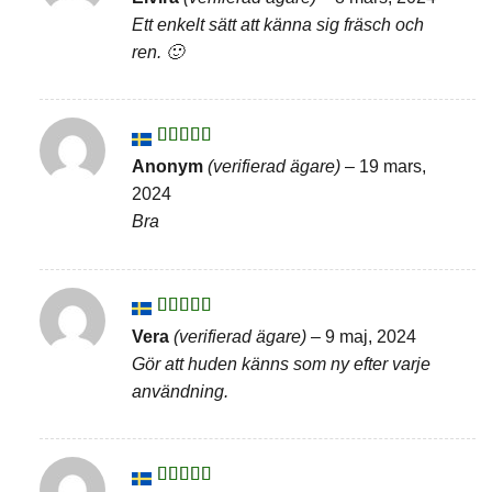
4
av 5
Ett enkelt sätt att känna sig fräsch och
ren. 🙂
Betygsatt
Anonym
(verifierad ägare)
–
19 mars,
4
av 5
2024
Bra
Betygsatt
Vera
(verifierad ägare)
–
9 maj, 2024
4
av 5
Gör att huden känns som ny efter varje
användning.