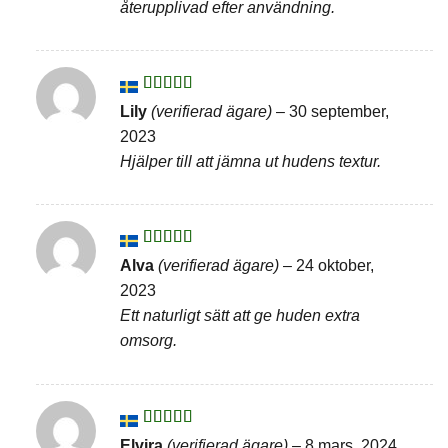
återupplivad efter användning.
Betygsatt
5
Lily
(verifierad ägare)
–
30 september,
av 5
2023
Hjälper till att jämna ut hudens textur.
Betygsatt
Alva
(verifierad ägare)
–
24 oktober,
4
av 5
2023
Ett naturligt sätt att ge huden extra
omsorg.
Betygsatt
Elvira
(verifierad ägare)
–
8 mars, 2024