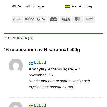
🔙 Returrätt 30 dagar
Svenskt bolag
Swish
Apple
Google
Maestro
Visa
MasterCard
Bank
(SE)
Pay
Pay
Transfer
RECENSIONER (16)
16 recensioner av
Bikarbonat 500g
Betygsatt
5
Anonym
(verifierad ägare)
–
7
av 5
november, 2021
Kundsupporten är snabb, vänlig och
mycket lösningsorienterad.