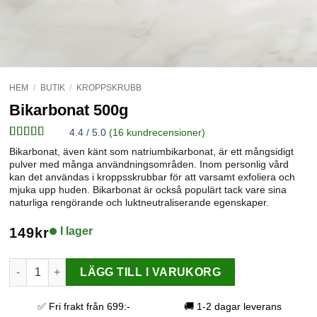
HEM
/
BUTIK
/
KROPPSKRUBB
Bikarbonat 500g
4.4 / 5.0
(
16
kundrecensioner)
Betygsatt
16
Bikarbonat, även känt som natriumbikarbonat, är ett mångsidigt
4.38
av 5
pulver med många användningsområden. Inom personlig vård
baserat på
kan det användas i kroppsskrubbar för att varsamt exfoliera och
kundrecensioner
mjuka upp huden. Bikarbonat är också populärt tack vare sina
naturliga rengörande och luktneutraliserande egenskaper.
149
kr
I lager
Bikarbonat 500g mängd
LÄGG TILL I VARUKORG
✅ Fri frakt från 699:-
🚚 1-2 dagar leverans