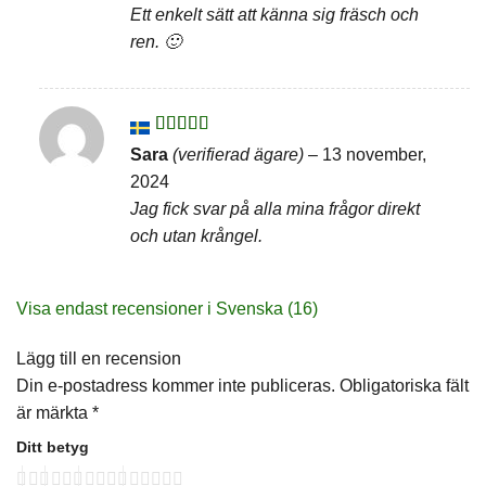
Ett enkelt sätt att känna sig fräsch och
ren. 🙂
Betygsatt
5
Sara
(verifierad ägare)
–
13 november,
av 5
2024
Jag fick svar på alla mina frågor direkt
och utan krångel.
Visa endast recensioner i Svenska (16)
Lägg till en recension
Din e-postadress kommer inte publiceras.
Obligatoriska fält
är märkta
*
Ditt betyg