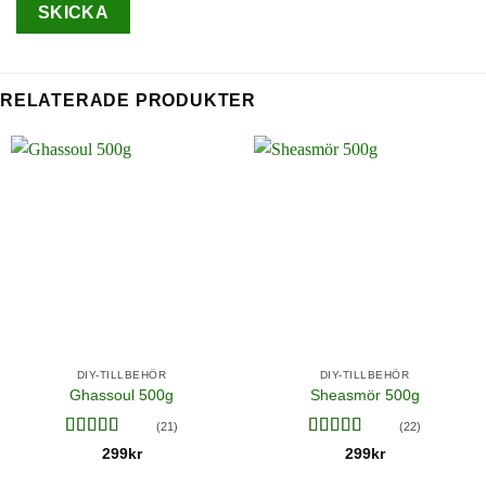
RELATERADE PRODUKTER
DIY-TILLBEHÖR
DIY-TILLBEHÖR
Ghassoul 500g
Sheasmör 500g
(21)
(22)
Betygsatt
Betygsatt
299
kr
299
kr
4.24
av 5
3.86
av 5