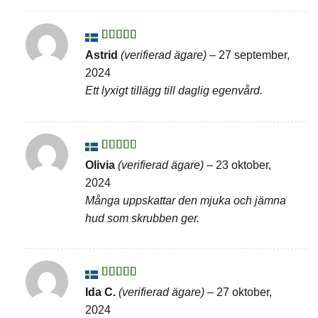
Betygsatt
5
Astrid
(verifierad ägare)
–
27 september,
av 5
2024
Ett lyxigt tillägg till daglig egenvård.
Betygsatt
Olivia
(verifierad ägare)
–
23 oktober,
3
av 5
2024
Många uppskattar den mjuka och jämna
hud som skrubben ger.
Betygsatt
5
Ida C.
(verifierad ägare)
–
27 oktober,
av 5
2024