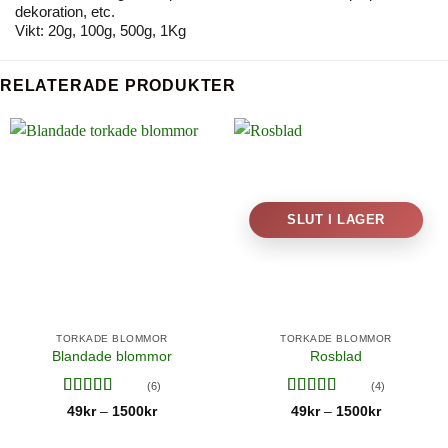
dekoration, etc.
Vikt: 20g, 100g, 500g, 1Kg
RELATERADE PRODUKTER
SLUT I LAGER
TORKADE BLOMMOR
TORKADE BLOMMOR
Blandade blommor
Rosblad
(6)
(4)
Betygsatt
Betygsatt
Prisintervall:
Prisinterval
49
kr
1500
kr
49
kr
1500
kr
–
–
49kr
49kr
4.5
av 5
4.75
av 5
till
till