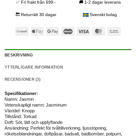
✅ Fri frakt från 699:-
🚚 1-2 dagar leverans
🔙 Returrätt 30 dagar
Svenskt bolag
Swish
Apple
Google
Maestro
Visa
MasterCard
Bank
(SE)
Pay
Pay
Transfer
BESKRIVNING
YTTERLIGARE INFORMATION
RECENSIONER (3)
Specifikationer:
Namn: Jasmin
Vetenskapligt namn: Jasminum
Växtdel: Knopp
Tillstånd: Torkad
Doft: Söt, lätt och upplyftande
Användning: Perfekt för tvåltillverkning, ljusstöpning,
rökelseblandningar, doftpåsar, badsalt, badbomber, potpurri,