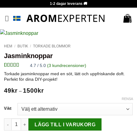
Skip
1-2 dagar leverans 🚚
to
content
HEM
/
BUTIK
/
TORKADE BLOMMOR
Jasminknoppar
4.7 / 5.0
(
3
kundrecensioner)
Betygsatt
3
Torkade jasminknoppar med en söt, lätt och uppfriskande doft.
4.67
av 5
Perfekt för dina DIY-projekt!
baserat på
kundrecensioner
Prisintervall:
49
kr
1500
kr
–
49kr
till
RENSA
1500kr
Vikt
Jasminknoppar mängd
LÄGG TILL I VARUKORG