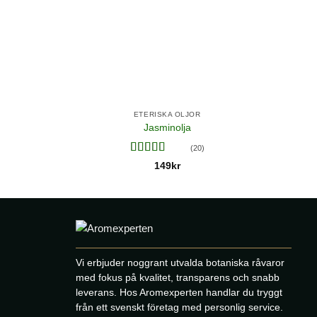
ETERISKA OLJOR
Jasminolja
(20)
Betygsatt
149
kr
4.7
av 5
Vi erbjuder noggrant utvalda botaniska råvaror
med fokus på kvalitet, transparens och snabb
leverans. Hos Aromexperten handlar du tryggt
från ett svenskt företag med personlig service.