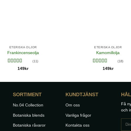
ETERISKA OLJOR
ETERISKA OLJOR
Frankincenseolja
Kamomillolja
(11)
(18)
Betygsatt
Betygsatt
149
kr
149
kr
4.82
av 5
4.56
av 5
SORTIMENT
KUNDTJÄNST
HÅL
Få ny
No.04 Collection
Om oss
och i
Botaniska blends
Vanliga frågor
Botaniska råvaror
Kontakta oss