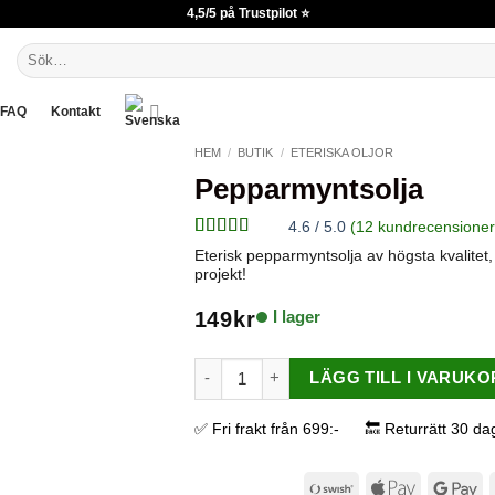
4,5/5 på Trustpilot ⭐
Sök
efter:
FAQ
Kontakt
HEM
/
BUTIK
/
ETERISKA OLJOR
Pepparmyntsolja
4.6 / 5.0
(
12
kundrecensioner
Betygsatt
12
Eterisk pepparmyntsolja av högsta kvalitet, s
4.58
av 5
projekt!
baserat på
kundrecensioner
I lager
149
kr
Pepparmyntsolja mängd
LÄGG TILL I VARUK
✅ Fri frakt från 699:-
🔙 Returrätt 30 da
Swish
Apple
Go