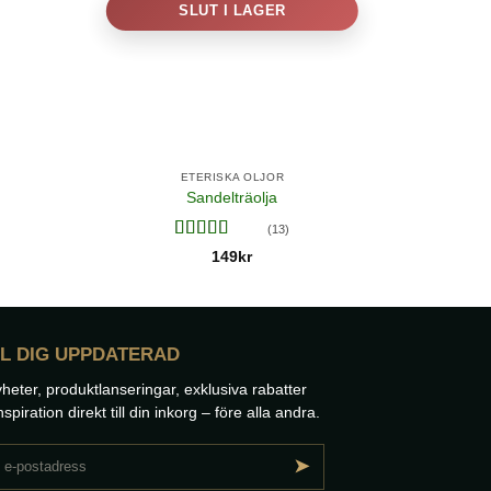
SLUT I LAGER
ETERISKA OLJOR
Sandelträolja
(13)
Betygsatt
149
kr
4.46
av 5
L DIG UPPDATERAD
heter, produktlanseringar, exklusiva rabatter
nspiration direkt till din inkorg – före alla andra.
➤