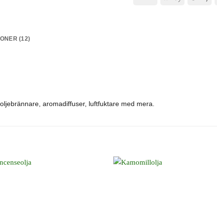
(SE)
Pay
P
ONER (12)
g, oljebrännare, aromadiffuser, luftfuktare med mera.