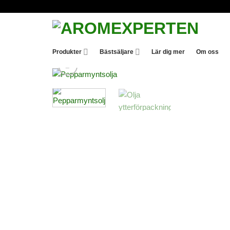
Skip
to
content
Produkter
Bästsäljare
Lär dig mer
Om oss