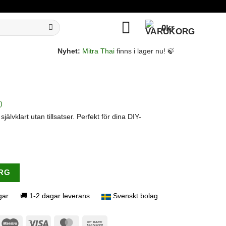
0
kr
Nyhet:
Mitra Thai
finns i lager nu! 🍃
)
jälvklart utan tillsatser. Perfekt för dina DIY-
ORG
Svenskt bolag
gar
🚚 1-2 dagar leverans
ogle
Maestro
Visa
MasterCard
Bank