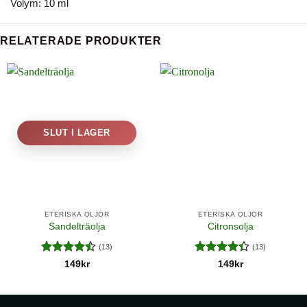
Volym: 10 ml
RELATERADE PRODUKTER
SLUT I LAGER
ETERISKA OLJOR
ETERISKA OLJOR
Sandelträolja
Citronsolja
(13)
(13)
Betygsatt
Betygsatt
149
kr
149
kr
4.46
av 5
4.38
av 5