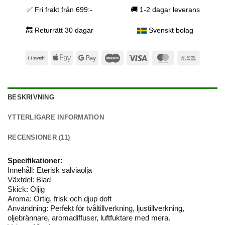
✅ Fri frakt från 699:-
🚚 1-2 dagar leverans
🔙 Returrätt 30 dagar
Svenskt bolag
Swish
Apple
Google
Maestro
Visa
MasterCard
Bank
(SE)
Pay
Pay
Transfer
BESKRIVNING
YTTERLIGARE INFORMATION
RECENSIONER (11)
Specifikationer:
Innehåll: Eterisk salviaolja
Växtdel: Blad
Skick: Oljig
Aroma: Örtig, frisk och djup doft
Användning: Perfekt för tvåltillverkning, ljustillverkning,
oljebrännare, aromadiffuser, luftfuktare med mera.