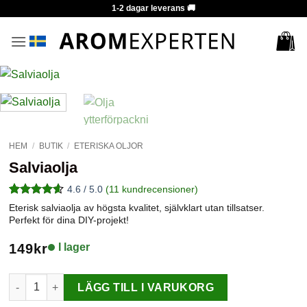
Skip
1-2 dagar leverans 🚚
to
content
HEM
/
BUTIK
/
ETERISKA OLJOR
Salviaolja
4.6 / 5.0
(
11
kundrecensioner)
Betygsatt
11
Eterisk salviaolja av högsta kvalitet, självklart utan tillsatser.
4.55
av 5
Perfekt för dina DIY-projekt!
baserat på
kundrecensioner
149
kr
I lager
Salviaolja mängd
LÄGG TILL I VARUKORG