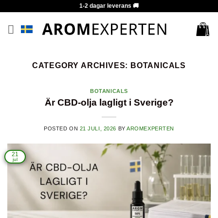
Skip
1-2 dagar leverans 🚚
to
content
CATEGORY ARCHIVES:
BOTANICALS
BOTANICALS
Är CBD-olja lagligt i Sverige?
POSTED ON
21 JULI, 2026
BY
AROMEXPERTEN
21
jul